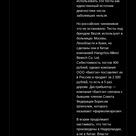
использовать эти тесты как
единственный источник
диагностики числа
заболевших нельзя.
Но российских чиновников
это не остановило. Тесты под
брендом Biozek используют в
больницах Москвы,
Ленобласти и Коми, но
сделаны они в Китае
компанией Hangzhou Alltest
Biotech Co. Ltd.
Себестоимость тестов 400
рублей, однако компания
ООО «Биотэк» поставляет их
в Россию и продает за 2 000
рублей, то есть в 5 раз
дороже. Дистрибьютор —
компания «Биотэк» связана с
бывшим членом Совета
Федерации Борисом
Шпигелем, которого
называют «фармолигархом».
В мэрии продолжают
настаивать, что тесты
произведены в Нидерландах,
а не в Китае. Власти