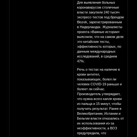
Для выявления больных
коронавирусом столичные
власти закупили 240 тысяч
экспресс-тестов под брендом
Biozek, зарегистрированным
в Нидерландах. Журналисты
проекта «Важные истории»
выяснили, что на самом деле
это китайские тесты,
эффективность которых, по
данным международных
исследований, в среднем
47%.
Речь о тестах на наличие в
крови антител,
показывающих, болел ли
человек COVID-19 раньше и
болеет ли сейчас.
Производитель утверждает,
что нужна всего капля крови
из пальца и 15 минут, чтобы
получить результат. Ранее в
Великобритании, Испании и
Бельгии власти отказались от
их использования из-за
неэффективности, а ВОЗ
предупредила, что