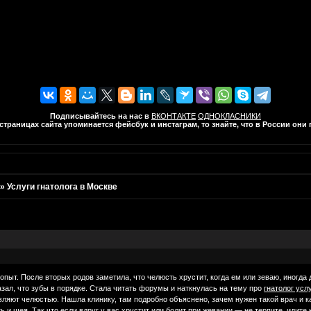
Подписывайтесь на нас в
ВКОНТАКТЕ
ОДНОКЛАСНИКИ
траницах сайта упоминается фейсбук и инстаграм, то знайте, что в России он
»
Услуги гнатолога в Москве
 опыт. После вторых родов заметила, что челюсть хрустит, когда ем или зеваю, иногд
азал, что зубы в порядке. Стала читать форумы и наткнулась на тему про
гнатолог усл
яют челюстью. Нашла клинику, там подробно объяснено, зачем нужен такой врач и как
 и шея. Так что если вдруг у вас хрустит или болит при жевании — не терпите, идите к