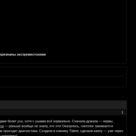
и признаны экстремистскими
1
а даже болит ухо, хотя с ушами всё нормально. Сначала думала — нервы,
уги
— раньше вообще не знала, кто это! Оказалось, гнатолог занимается
 проходит диагностика. Сходила в клинику Tident, сделали каппу — уже через
 гнатологу!