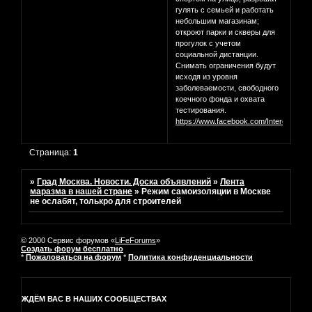
гулять с семьей и работать
небольшим магазинам;
откроют парки и скверы для
прогулок с учетом
социальной дистанции.
Снимать ограничения будут
исходя из уровня
заболеваемости, свободного
коечного фонда и охвата
тестирования.
https://www.facebook.com/InterestingM
Страница:
1
»
Град Москва. Новости. Доска объявлений
»
Лента
маразма в нашей стране
»
Режим самоизоляции в Москве
не ослабят, толькро для строителей
© 2000 Сервис форумов «
LiFeForums
»
Создать форум бесплатно
*
Пожаловаться на форум
*
Политика конфиденциальности
ЖДЁМ ВАС В НАШИХ СООБЩЕСТВАХ