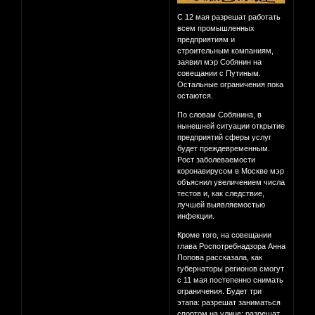
С 12 мая разрешат работать
всем промышленных
предприятиям и
строительным компаниям,
заявил мэр Собянин на
совещании с Путиным.
Остальные ограничения пока
остаются.
По словам Собянина, в
нынешней ситуации открытие
предприятий сферы услуг
будет преждевременным.
Рост заболеваемости
коронавирусом в Москве мэр
объяснил увеличением числа
тестов и, как следствие,
лучшей выявляемостью
инфекции.
Кроме того, на совещании
глава Роспотребнадзора Анна
Попова рассказала, как
губернаторы регионов смогут
с 11 мая постепенно снимать
ограничения. Будет три
этапа: разрешат заниматься
спортом на улице; разрешат