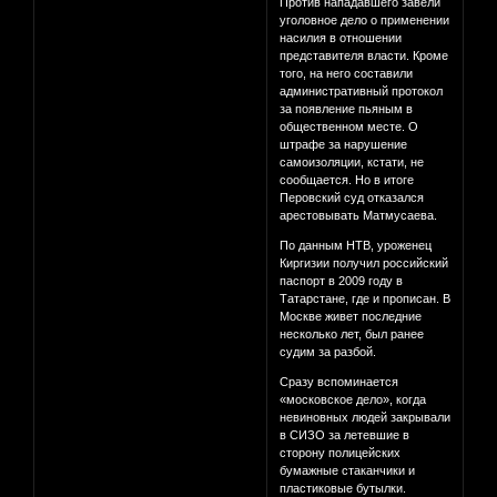
Против нападавшего завели
уголовное дело о применении
насилия в отношении
представителя власти. Кроме
того, на него составили
административный протокол
за появление пьяным в
общественном месте. О
штрафе за нарушение
самоизоляции, кстати, не
сообщается. Но в итоге
Перовский суд отказался
арестовывать Матмусаева.
По данным НТВ, уроженец
Киргизии получил российский
паспорт в 2009 году в
Татарстане, где и прописан. В
Москве живет последние
несколько лет, был ранее
судим за разбой.
Сразу вспоминается
«московское дело», когда
невиновных людей закрывали
в СИЗО за летевшие в
сторону полицейских
бумажные стаканчики и
пластиковые бутылки.