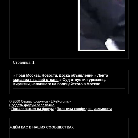
Страница:
1
»
Град Москва. Новости. Доска объявлений
»
Лента
маразма в нашей стране
»
Суд отпустил уроженца
Киргизии, напавшего на полицейского в Москве
© 2000 Сервис форумов «
LiFeForums
»
Создать форум бесплатно
*
Пожаловаться на форум
*
Политика конфиденциальности
ЖДЁМ ВАС В НАШИХ СООБЩЕСТВАХ