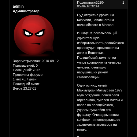
Поделиться
2020-
1
admin
05-04 18:32:41
Администратор
Суд отпустил уроженца
Киргизии, напавшего на
полицейского в Москве
Инцидент, показывающий
удивительную
избирательность российского
правосудия, произошел на
днях в Вешняках.
Полицейский заметил на
Зарегистрирован
: 2010-09-12
улице компанию из четырех
Приглашений:
0
человек, очевидно
Сообщений:
7872
нарушавших режим
Провел на форуме:
самоизоляции.
1 месяц 7 дней
Последний визит:
Один из них, некий
Вчера 23:27:01
Махмуджан Матмусаев 1979
года рождения, повел себя
агрессивно, ругался матом и
напал на полицейского,
ударом руки сбив его
фуражку. Очевидцы сняли
конфликт и последовавшее
задержание агрессора на
видео.