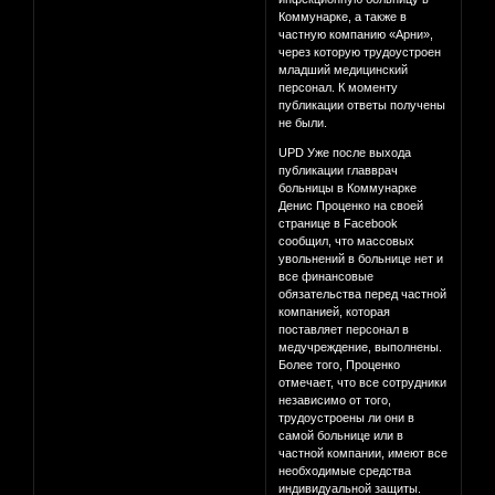
Коммунарке, а также в
частную компанию «Арни»,
через которую трудоустроен
младший медицинский
персонал. К моменту
публикации ответы получены
не были.
UPD Уже после выхода
публикации главврач
больницы в Коммунарке
Денис Проценко на своей
странице в Facebook
сообщил, что массовых
увольнений в больнице нет и
все финансовые
обязательства перед частной
компанией, которая
поставляет персонал в
медучреждение, выполнены.
Более того, Проценко
отмечает, что все сотрудники
независимо от того,
трудоустроены ли они в
самой больнице или в
частной компании, имеют все
необходимые средства
индивидуальной защиты.