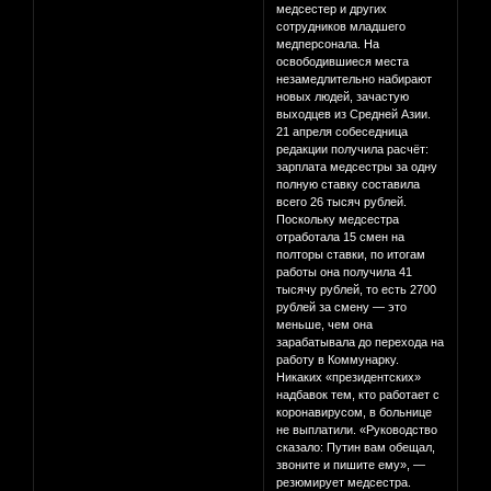
медсестер и других
сотрудников младшего
медперсонала. На
освободившиеся места
незамедлительно набирают
новых людей, зачастую
выходцев из Средней Азии.
21 апреля собеседница
редакции получила расчёт:
зарплата медсестры за одну
полную ставку составила
всего 26 тысяч рублей.
Поскольку медсестра
отработала 15 смен на
полторы ставки, по итогам
работы она получила 41
тысячу рублей, то есть 2700
рублей за смену — это
меньше, чем она
зарабатывала до перехода на
работу в Коммунарку.
Никаких «президентских»
надбавок тем, кто работает с
коронавирусом, в больнице
не выплатили. «Руководство
сказало: Путин вам обещал,
звоните и пишите ему», —
резюмирует медсестра.