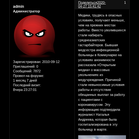
Поделиться
2020-
1
admin
04-27 15:41:42
Администратор
Медики, трудясь в опасных
условиях, получают меньше,
чем на прежних местах
работы. Вместо уволившихся
стали набирать
среднеазиатских
гастарбайтеров. Бывшая
медсестра инфекционной
больницы в Коммунарке на
условиях анонимности
Зарегистрирован
: 2010-09-12
рассказала «Открытым
Приглашений:
0
медиа» о массовых
Сообщений:
7872
увольнениях из
Провел на форуме:
медучреждения. Причиной
1 месяц 7 дней
стали невыносимые условия
Последний визит:
Вчера 23:27:01
работы и отсутствие
обещанных выплат за работу
с пациентами с
коронавирусом. Эту
информацию подтвердила
журналист Наталья
Андреева, которая была
госпитализирована в эту
больницу в марте.