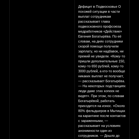
Дефицит в Подмосковье О
похожей ситуации в части
выплат сотрудникам
рассказывает глава
подмосковного профсоюза
медработников «Действие»
Евгения Богатырёва. По её
словам, на днях сотрудники
скорой помощи получили
зарплату, но ни надбавок, ни
премий не увидели. «Кому-то
пришли дополнительные 150,
кому-то 650 рублей, кому-то
3000 рублей, а кто-то вообще
никаких выплат не получает,
— рассказывает Богатырёва.
— На некоторых подстанциях
люди даже этих копеек не
видят». При этом, по словам
Богатырёвой, работать
приходится на износ. «Около
80% фельдшеров в Мытищах
на карантине после контактов
с зараженными, —
рассказывает на условиях
анонимности один из
сотрудников. — Дошло до