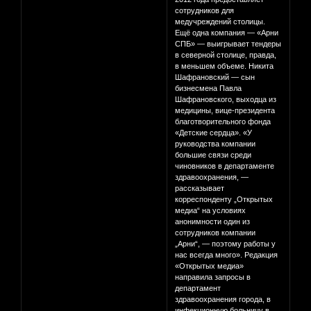
сотрудников для
медучреждений столицы.
Ещё одна компания — «Арни
СПБ» — выигрывает тендеры
в северной столице, правда,
в меньшем объеме. Никита
Шафрановский — сын
бизнесмена Павла
Шафрановского, выходца из
медицины, вице-президента
благотворительного фонда
«Детские сердца». «У
руководства компании
большие связи среди
чиновников в департаменте
здравоохранения, —
рассказывает
корреспонденту „Открытых
медиа“ на условиях
анонимности один из
сотрудников компании
„Арни“, — поэтому работы у
нас всегда много». Редакция
«Открытых медиа»
направила запросы в
департамент
здравоохранения города, в
инфекционную больницу в