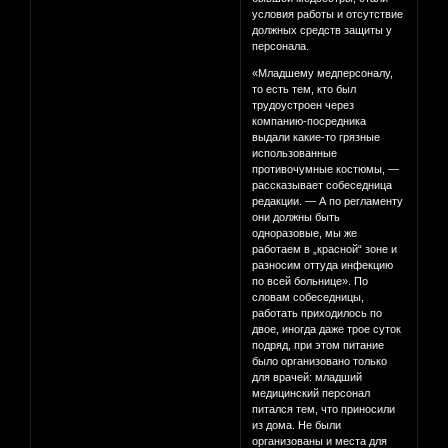
условия работы и отсутствие
должных средств защиты у
персонала.
«Младшему медперсоналу,
то есть тем, кто был
трудоустроен через
компанию-посредника
выдали какие-то грязные
использованные
противочумные костюмы, —
рассказывает собеседница
редакции. — А по регламенту
они должны быть
одноразовые, мы же
работаем в „красной“ зоне и
разносим оттуда инфекцию
по всей больнице». По
словам собеседницы,
работать приходилось по
двое, иногда даже трое суток
подряд, при этом питание
было организовано только
для врачей: младший
медицинский персонал
питался тем, что приносили
из дома. Не были
организованы и места для