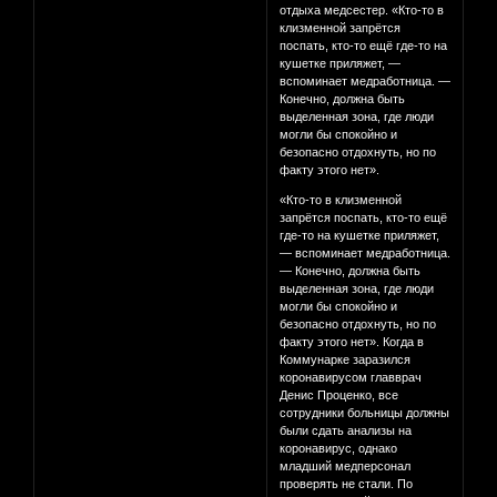
отдыха медсестер. «Кто-то в
клизменной запрётся
поспать, кто-то ещё где-то на
кушетке приляжет, —
вспоминает медработница. —
Конечно, должна быть
выделенная зона, где люди
могли бы спокойно и
безопасно отдохнуть, но по
факту этого нет».
«Кто-то в клизменной
запрётся поспать, кто-то ещё
где-то на кушетке приляжет,
— вспоминает медработница.
— Конечно, должна быть
выделенная зона, где люди
могли бы спокойно и
безопасно отдохнуть, но по
факту этого нет». Когда в
Коммунарке заразился
коронавирусом главврач
Денис Проценко, все
сотрудники больницы должны
были сдать анализы на
коронавирус, однако
младший медперсонал
проверять не стали. По