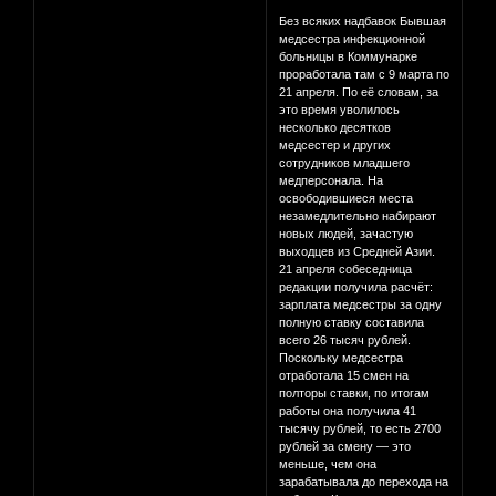
Без всяких надбавок Бывшая
медсестра инфекционной
больницы в Коммунарке
проработала там с 9 марта по
21 апреля. По её словам, за
это время уволилось
несколько десятков
медсестер и других
сотрудников младшего
медперсонала. На
освободившиеся места
незамедлительно набирают
новых людей, зачастую
выходцев из Средней Азии.
21 апреля собеседница
редакции получила расчёт:
зарплата медсестры за одну
полную ставку составила
всего 26 тысяч рублей.
Поскольку медсестра
отработала 15 смен на
полторы ставки, по итогам
работы она получила 41
тысячу рублей, то есть 2700
рублей за смену — это
меньше, чем она
зарабатывала до перехода на