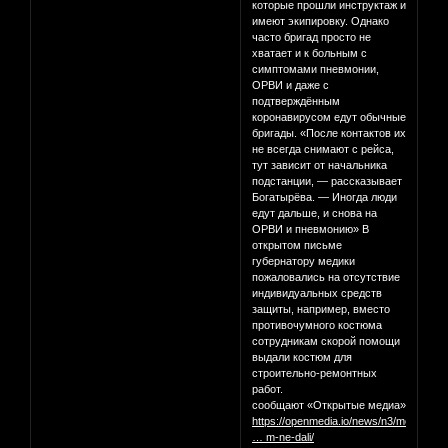
которые прошли инструктаж и
имеют экипировку. Однако
часто бригад просто не
хватает и к больным с
симптомами пневмонии,
ОРВИ и даже с
подтверждённым
коронавирусом едут обычные
бригады. «После контактов их
не всегда снимают с рейса,
тут зависит от начальника
подстанции, — рассказывает
Богатырёва. — Иногда люди
едут дальше, и снова на
ОРВИ и пневмонию» В
открытом письме
губернатору медики
пожаловались на отсутствие
индивидуальных средств
защиты, например, вместо
противочумного костюма
сотрудникам скорой помощи
выдали костюм для
строительно-ремонтных
работ.
cообщают «Открытые медиа»
https://openmedia.io/news/n3/medsestry
… m-ne-dali/