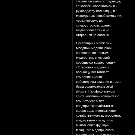
словам бывшей сотрудницы,
её коллеги обращались и к
руководству больницы, и к
менеджерам своей компании,
через которую их
трудоустроили, однако
медперсонал так и не
отправили на анализы.
Поставщик со связями
Младший медицинский
персонал, по словам
медсестры, с которой
пообщался корреспондент
«Открытых медиа», в
больницу поставляет
компания «Арни» —
собеседница издания и сама
была оформлена в этой
фирме. На официальном
сайте компании говорится о
том, что уже 5 лет
предприятие работает в
сфере «административно-
хозяйственного аутсорсинга,
предоставляя услуги по
выполнению функций
младшего медицинского
персонала», а её услугами