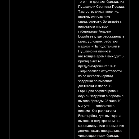
того, что дергают бригады из
Пушкино и Сергиева Посада.
Там сотрудники, конечно,
против, они сами не
справляются». Богатырёва
направила письмо
губернатору Андрею
Воробьёву, где рассказала, в
каких условиях работают
медики. «На подстанции в
Пушкино на линию в
настоящее время выходит 5
бригад вместо
предусмотренных 10−11.
Люди валятся от усталости,
из-за нехватки бригад
задержки по вызовам
достигают 8 часов. В
Одинцово зафиксирован
случай задержки в передаче
вызова бригады 23 часа 10
минут», — говорится в
письме. Как рассказала
Богатырёва, для выезда на
вызовы с подозрением на
коронавирус или пневмонию
должны ехать специальные
«инфекционные» бригады,