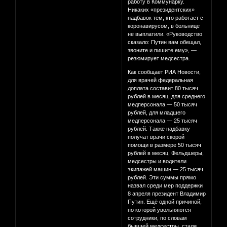
работу в Коммунарку.
Никаких «президентских»
надбавок тем, кто работает с
коронавирусом, в больнице
не выплатили. «Руководство
сказало: Путин вам обещал,
звоните и пишите ему», —
резюмирует медсестра.
Как сообщает РИА Новости,
для врачей федеральная
доплата составит 80 тысяч
рублей в месяц, для среднего
медперсонала — 50 тысяч
рублей, для младшего
медперсонала — 25 тысяч
рублей. Также надбавку
получат врачи скорой
помощи в размере 50 тысяч
рублей в месяц. Фельдшеры,
медсестры и водители
экипажей машин — 25 тысяч
рублей. Эти суммы прямо
назвал среди мер поддержки
8 апреля президент Владимир
Путин. Ещё одной причиной,
по которой увольняются
сотрудники, по словам
бывшей медсестры, стали