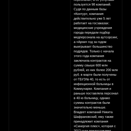
пользуется 98 компаний.
Судя по данным базы
«Контур», компания
действительно уже 5 лет
работает на госзаказах:
медицинские учреждения
города передали подбор
медперсонала на аутсорсинг,
а «Арни» год за годом
выигрывает большинство
подрядов. Только с начала
этого года компания
заключила контрактов на
сумму свыше 600 млн
рублей, из них более 200 млн
руб. в марте были получены
от ГБУЗ№ 40, то есть от
инфекционной больницы в
Коммунарке. Компания и
раньше поставляла персонал
в 40-ю больницу, однако
суммы контрактов были
значительно меньше.
Владеет компаний Никита
Шафрановский, ему также
принадлежит компания
«Синергия плюс», которая с
2012 года предоставляет