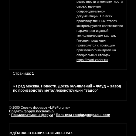
целостности и комплектности
сырья, наличия
сопроводительной
документации. На всех
производственных этапах
контролируется соответствие
параметров изделий
технологическим картам.
Готовая продукция
проверяется с помощью
приемочного контроля на
специальных стендах.
https://dveri-zador.ru/
Страница:
1
»
Град Москва. Новости. Доска объявлений
»
Флуд
»
Завод
по производству металлоконструкций “Задор”
© 2000 Сервис форумов «
LiFeForums
»
Создать форум бесплатно
*
Пожаловаться на форум
*
Политика конфиденциальности
ЖДЁМ ВАС В НАШИХ СООБЩЕСТВАХ