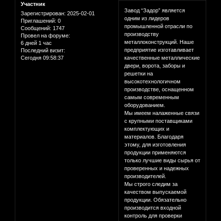
Участник
Завод “Задор” является
Зарегистрирован
: 2025-02-01
одним из лидеров
Приглашений:
0
промышленной отрасли по
Сообщений:
1747
производству
Провел на форуме:
металлоконструкций. Наше
6 дней 1 час
предприятие изготавливает
Последний визит:
Сегодня 09:58:37
качественные металлические
двери, ворота, заборы и
решетки на
высокотехнологичном
производстве, оснащенном
самым современным
оборудованием.
Мы имеем налаженные связи
с крупными поставщиками
комплектующих и
материалов. Благодаря
этому, для изготовления
продукции применяются
только лучшие виды сырья от
проверенных и надежных
производителей.
Мы строго следим за
качеством выпускаемой
продукции. Обязательно
производится входной
контроль для проверки