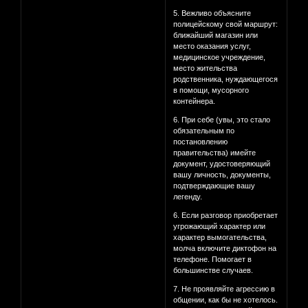
5. Вежливо объясните
полицейскому свой маршрут:
ближайший магазин или
место оказания услуг,
медицинское учреждение,
место жительства
родственника, нуждающегося
в помощи, мусорного
контейнера.
6. При себе (увы, это стало
обязательным по
постановлению
правительства) имейте
документ, удостоверяющий
вашу личность, документы,
подтверждающие вашу
легенду.
6. Если разговор приобретает
угрожающий характер или
характер вымогательства,
молча включите диктофон на
телефоне. Помогает в
большинстве случаев.
7. Не проявляйте агрессию в
общении, как бы не хотелось.