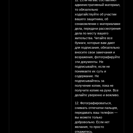
11. Если на вас составляют
административный материал,
то обязательно
ходатайствуйте об участии
вашего защитника, об
ознакомлении с материалами
дела, передачи рассмотрения
дела по месту вашего
жительства. Читайте все
бумаги, которые вам дают
для подписания, обязательно
вносите свои замечания и
возражения, фотографируйте
эти документы. Не
подписывайте, если не
понимаете их суть и
содержание. Не
подписывайтесь за
получение копии, пока не
получите копию на руки. Все
делайте уверенно и вежливо.
12. Фотографироваться,
снимать отпечатки пальцев,
передавать ваш телефон —
вы можете только
добровольно. Если нет
желания, то просто
откажитесь.