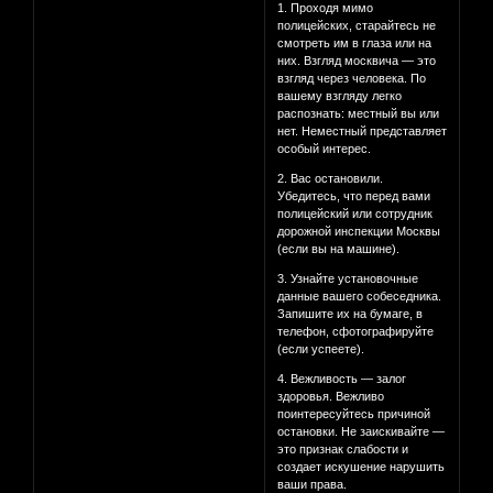
1. Проходя мимо
полицейских, старайтесь не
смотреть им в глаза или на
них. Взгляд москвича — это
взгляд через человека. По
вашему взгляду легко
распознать: местный вы или
нет. Неместный представляет
особый интерес.
2. Вас остановили.
Убедитесь, что перед вами
полицейский или сотрудник
дорожной инспекции Москвы
(если вы на машине).
3. Узнайте установочные
данные вашего собеседника.
Запишите их на бумаге, в
телефон, сфотографируйте
(если успеете).
4. Вежливость — залог
здоровья. Вежливо
поинтересуйтесь причиной
остановки. Не заискивайте —
это признак слабости и
создает искушение нарушить
ваши права.