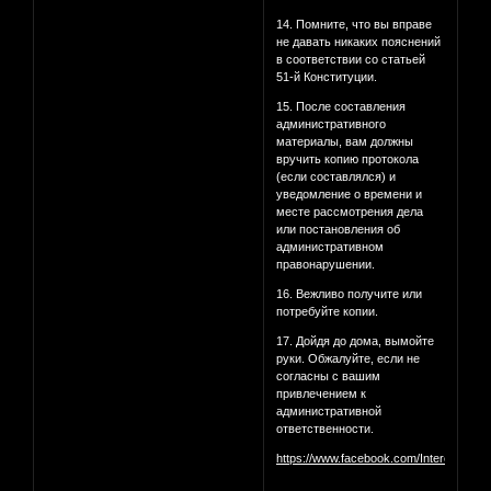
14. Помните, что вы вправе
не давать никаких пояснений
в соответствии со статьей
51-й Конституции.
15. После составления
административного
материалы, вам должны
вручить копию протокола
(если составлялся) и
уведомление о времени и
месте рассмотрения дела
или постановления об
административном
правонарушении.
16. Вежливо получите или
потребуйте копии.
17. Дойдя до дома, вымойте
руки. Обжалуйте, если не
согласны с вашим
привлечением к
административной
ответственности.
https://www.facebook.com/InterestingM