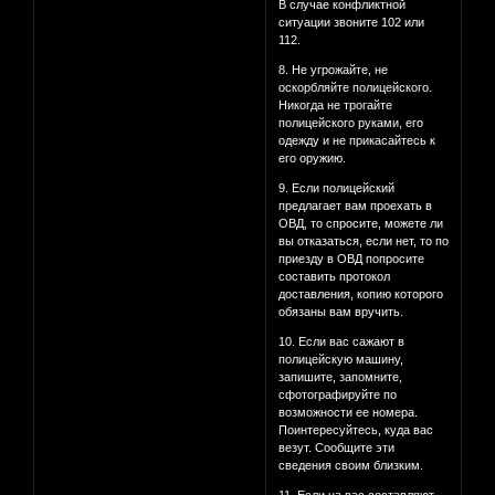
В случае конфликтной
ситуации звоните 102 или
112.
8. Не угрожайте, не
оскорбляйте полицейского.
Никогда не трогайте
полицейского руками, его
одежду и не прикасайтесь к
его оружию.
9. Если полицейский
предлагает вам проехать в
ОВД, то спросите, можете ли
вы отказаться, если нет, то по
приезду в ОВД попросите
составить протокол
доставления, копию которого
обязаны вам вручить.
10. Если вас сажают в
полицейскую машину,
запишите, запомните,
сфотографируйте по
возможности ее номера.
Поинтересуйтесь, куда вас
везут. Сообщите эти
сведения своим близким.