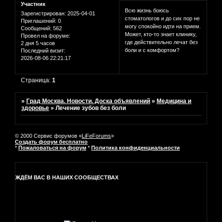
Участник
Всю жизнь боюсь
Зарегистрирован
: 2025-04-01
стоматологов и до сих пор не
Приглашений:
0
могу спокойно идти на прием.
Сообщений:
562
Может, кто-то знает клинику,
Провел на форуме:
где действительно лечат без
2 дня 5 часов
боли и с комфортом?
Последний визит:
2026-08-06 22:21:17
Страница:
1
»
Град Москва. Новости. Доска объявлений
»
Медицина и
здоровье
»
Лечение зубов без боли
© 2000 Сервис форумов «
LiFeForums
»
Создать форум бесплатно
*
Пожаловаться на форум
*
Политика конфиденциальности
ЖДЁМ ВАС В НАШИХ СООБЩЕСТВАХ