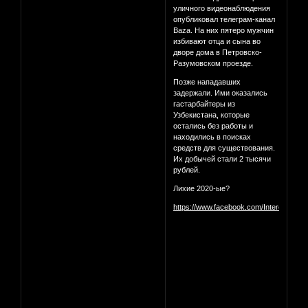
уличного видеонаблюдения
опубликовал телеграм-канал
Baza. На них пятеро мужчин
избивают отца и сына во
дворе дома в Петровско-
Разумовском проезде.
Позже нападавших
задержали. Ими оказались
гастарбайтеры из
Узбекистана, которые
остались без работы и
находились в поисках
средств для существования.
Их добычей стали 2 тысячи
рублей.
Лихие 2020-ые?
https://www.facebook.com/InterestingM