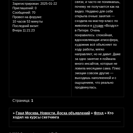
связи, и часто не понимаешь,
Зарегистрирован
: 2025-01-22
почему не получается как на
Приглашений:
0
видео. Недавно для себя
Сообщений:
70
открыла очные занятия —
Провел на форуме:
сходила на мастер-класс по
10 часов 53 минуты
живописи в
студии
«Воздух»
Последний визит:
Вчера 11:21:23
в Питере. Очень
понравилось: спокойная,
вдохновляющая атмосфера,
художник всё объясняет по
ходу работы, мягко
направляет, но не давит. Даже
за одно занятие я поймала
много инсайтов, которые не
ловила месяцами сама. Плюс
эмоции совсем другие —
выходишь наполненной и с
ощущением, что реально
продвинулась.
Страница:
1
»
Град Москва. Новости. Доска объявлений
»
Флуд
»
Кто
ходил на курсы скетчинга