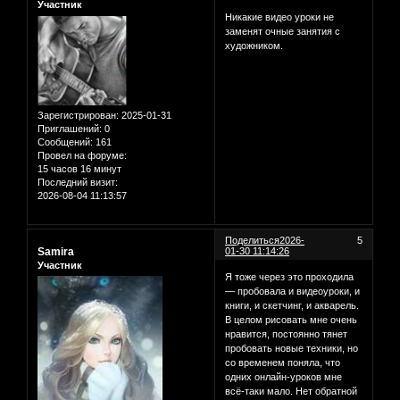
Участник
Никакие видео уроки не
заменят очные занятия с
художником.
Зарегистрирован
: 2025-01-31
Приглашений:
0
Сообщений:
161
Провел на форуме:
15 часов 16 минут
Последний визит:
2026-08-04 11:13:57
Поделиться
2026-
5
Samira
01-30 11:14:26
Участник
Я тоже через это проходила
— пробовала и видеоуроки, и
книги, и скетчинг, и акварель.
В целом рисовать мне очень
нравится, постоянно тянет
пробовать новые техники, но
со временем поняла, что
одних онлайн-уроков мне
всё-таки мало. Нет обратной