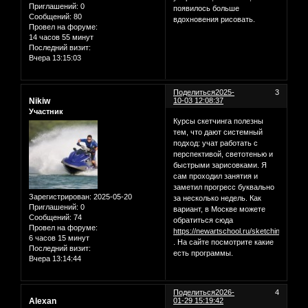
Приглашений:
0
появилось больше
Сообщений:
80
вдохновения рисовать.
Провел на форуме:
14 часов 55 минут
Последний визит:
Вчера 13:15:03
Поделиться
2025-
3
Nikiw
10-03 12:08:37
Участник
Курсы скетчинга полезны
тем, что дают системный
подход: учат работать с
перспективой, светотенью и
быстрыми зарисовками. Я
сам проходил занятия и
заметил прогресс буквально
Зарегистрирован
: 2025-05-20
за несколько недель. Как
Приглашений:
0
вариант, в Москве можете
Сообщений:
74
обратиться сюда
Провел на форуме:
https://newartschool.ru/sketching
6 часов 15 минут
. На сайте посмотрите какие
Последний визит:
есть программы.
Вчера 13:14:44
Поделиться
2026-
4
Alexan
01-29 15:19:42