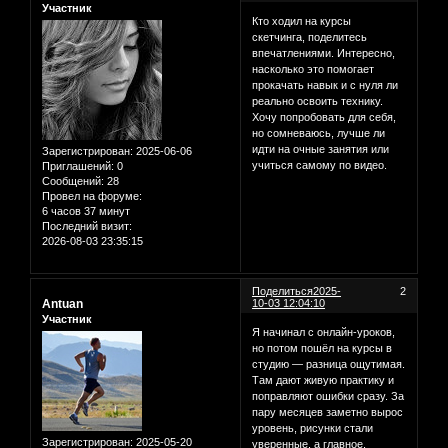
Участник
Кто ходил на курсы
скетчинга, поделитесь
впечатлениями. Интересно,
насколько это помогает
прокачать навык и с нуля ли
реально освоить технику.
Хочу попробовать для себя,
но сомневаюсь, лучше ли
идти на очные занятия или
Зарегистрирован
: 2025-06-06
учиться самому по видео.
Приглашений:
0
Сообщений:
28
Провел на форуме:
6 часов 37 минут
Последний визит:
2026-08-03 23:35:15
Поделиться
2025-
2
Antuan
10-03 12:04:10
Участник
Я начинал с онлайн-уроков,
но потом пошёл на курсы в
студию — разница ощутимая.
Там дают живую практику и
поправляют ошибки сразу. За
пару месяцев заметно вырос
уровень, рисунки стали
Зарегистрирован
: 2025-05-20
уверенные, а главное,