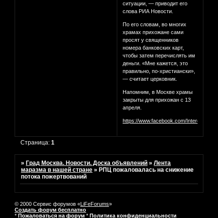
ситуации, — приводит его
слова РИА Новости.
По его словам, во многих
храмах прихожане сами
просят у священников
номера банковских карт,
чтобы затем перечислять им
деньги. «Мне кажется, это
правильно, по-христиански»,
— считает церковник.
Напомним, в Москве храмы
закрыты для прихожан с 13
апреля.
https://www.facebook.com/InterestingM
Страница:
1
»
Град Москва. Новости. Доска объявлений
»
Лента
маразма в нашей стране
»
РПЦ пожаловалась на снижение
потока пожертвований
© 2000 Сервис форумов «
LiFeForums
»
Создать форум бесплатно
*
Пожаловаться на форум
*
Политика конфиденциальности