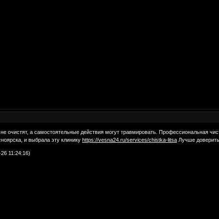
не очистят, а самостоятельные действия могут травмировать. Профессиональная чистк
сноярска, и выбрала эту клинику
https://vesna24.ru/services/chistka-litsa
Лучше доверить
26 11:24:16)