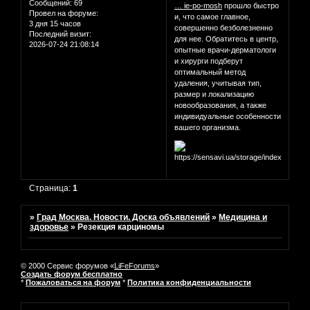
Сообщений:
69
… ie-po-mosh
прошло быстро
Провел на форуме:
и, что самое главное,
3 дня 15 часов
совершенно безболезненно
Последний визит:
для нее. Обратитесь в центр,
2026-07-24 21:08:14
опытные врачи-дерматологи
и хирурги подберут
оптимальный метод
удаления, учитывая тип,
размер и локализацию
новообразования, а также
индивидуальные особенности
вашего организма.
Страница:
1
»
Град Москва. Новости. Доска объявлений
»
Медицина и
здоровье
»
Резекция карциномы
© 2000 Сервис форумов «
LiFeForums
»
Создать форум бесплатно
*
Пожаловаться на форум
*
Политика конфиденциальности