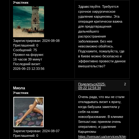
Участник
Здравствуйте. Требуется
срочное хирургическое
удаление карциномы. Эта
операция критически важна
для предотвращения
дальнейшего
распространения
Зарегистрирован
: 2024-08-08
заболевания. Без нее
Приглашений:
0
невозможно обойтись.
Сообщений:
75
Подскажите, пожалуйста, где
Провел на форуме:
в Киеве можно безопасно и
16 часов 39 минут
эффективно провести данное
Последний визит:
вмешательство?
2026-06-23 12:33:56
Поделиться
2025-
2
Миола
09-22 12:54:34
Участник
Очень рада, что мы не стали
откладывать визит к врачу,
когда бабушка заметила у
себя на коже
новообразование. В клинике
Sensavi нас приняли очень
оперативно, и удаление
Зарегистрирован
: 2024-08-07
Карциномы
Приглашений:
0
https://sensavi.ua/services/khirurgriya