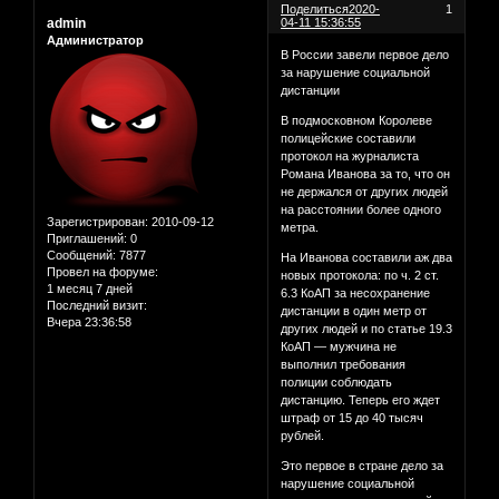
Поделиться
2020-
1
admin
04-11 15:36:55
Администратор
В России завели первое дело
за нарушение социальной
дистанции
В подмосковном Королеве
полицейские составили
протокол на журналиста
Романа Иванова за то, что он
не держался от других людей
на расстоянии более одного
Зарегистрирован
: 2010-09-12
метра.
Приглашений:
0
Сообщений:
7877
На Иванова составили аж два
Провел на форуме:
новых протокола: по ч. 2 ст.
1 месяц 7 дней
6.3 КоАП за несохранение
Последний визит:
дистанции в один метр от
Вчера 23:36:58
других людей и по статье 19.3
КоАП — мужчина не
выполнил требования
полиции соблюдать
дистанцию. Теперь его ждет
штраф от 15 до 40 тысяч
рублей.
Это первое в стране дело за
нарушение социальной