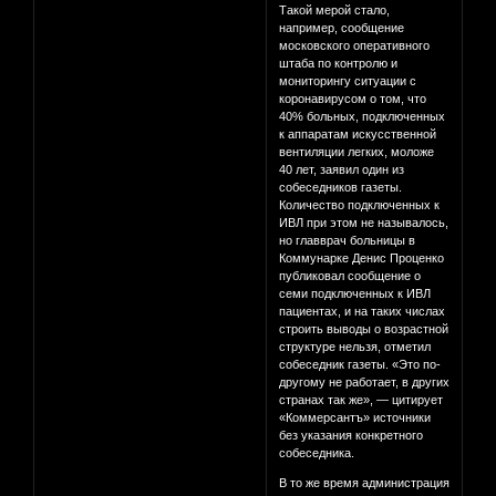
Такой мерой стало,
например, сообщение
московского оперативного
штаба по контролю и
мониторингу ситуации с
коронавирусом о том, что
40% больных, подключенных
к аппаратам искусственной
вентиляции легких, моложе
40 лет, заявил один из
собеседников газеты.
Количество подключенных к
ИВЛ при этом не называлось,
но главврач больницы в
Коммунарке Денис Проценко
публиковал сообщение о
семи подключенных к ИВЛ
пациентах, и на таких числах
строить выводы о возрастной
структуре нельзя, отметил
собеседник газеты. «Это по-
другому не работает, в других
странах так же», — цитирует
«Коммерсантъ» источники
без указания конкретного
собеседника.
В то же время администрация