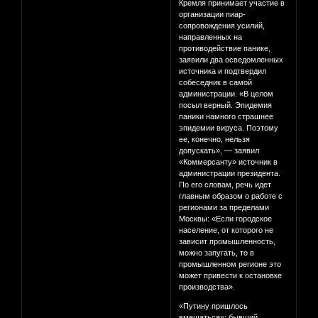
Кремля принимает участие в
организации пиар-
сопровождения усилий,
направленных на
противодействие панике,
заявили два осведомленных
источника и подтвердил
собеседник в самой
администрации. «В целом
посыл верный. Эпидемия
паники намного страшнее
эпидемии вируса. Поэтому
ее, конечно, нельзя
допускать», — заявил
«Коммерсанту» источник в
администрации президента.
По его словам, речь идет
главным образом о работе с
регионами за пределами
Москвы: «Если городское
население, от которого не
зависит промышленность,
можно запугать, то в
промышленном регионе это
может привести к остановке
производства».
«Путину пришлось
вмешаться»: бывший