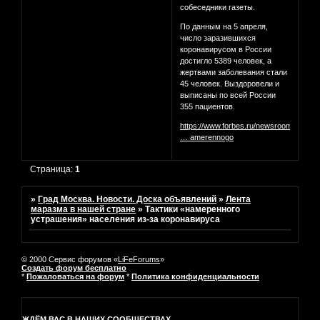
собеседники газеты.
По данным на 5 апреля,
число заразившихся
коронавирусом в России
достигло 5389 человек, а
жертвами заболевания стали
45 человек. Выздоровели и
выписаны по всей России
355 пациентов.
https://www.forbes.ru/newsroom/obshc
… amerennogo
Страница:
1
»
Град Москва. Новости. Доска объявлений
»
Лента
маразма в нашей стране
»
Тактики «намеренного
устрашения» населения из-за коронавируса
© 2000 Сервис форумов «
LiFeForums
»
Создать форум бесплатно
*
Пожаловаться на форум
*
Политика конфиденциальности
ЖДЁМ ВАС В НАШИХ СООБЩЕСТВАХ