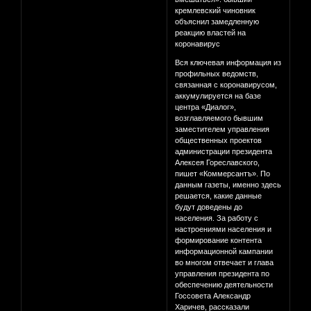
кремлевский чиновник
объяснил замедленную
реакцию властей на
коронавирус
Вся ключевая информация из
профильных ведомств,
связанная с коронавирусом,
аккумулируется на базе
центра «Диалог»,
возглавляемого бывшим
заместителем управления
общественных проектов
администрации президента
Алексея Гореславского,
пишет «Коммерсантъ». По
данным газеты, именно здесь
решается, какие данные
будут доведены до
населения. За работу с
настроениями населения и
формирование контента
информационной кампании
во многом отвечает и глава
управления президента по
обеспечению деятельности
Госсовета Александр
Харичев, рассказали