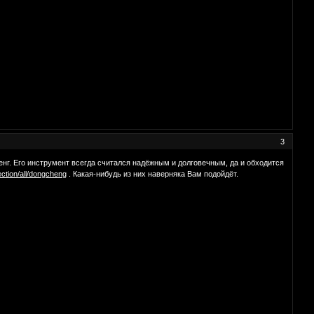
3
нг. Его инструмент всегда считался надёжным и долговечным, да и обходится
lection/all/dongcheng
. Какая-нибудь из них наверняка Вам подойдёт.