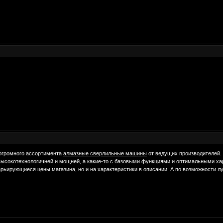
 огромного ассортимента
алмазные сверлильные машины
от ведущих производителей. 
 высокотехнологичней и мощней, а какие-то с базовыми функциями и оптимальными ха
арьирующиеся цены магазина, но и на характеристики в описании. А по возможности л