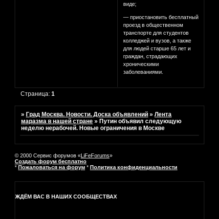
виде;
— приостановить бесплатный
проезд в общественном
транспорте для студентов
колледжей и вузов, а также
для людей старше 65 лет и
граждан, страдающих
хроническими
заболеваниями.
Страница:
1
»
Град Москва. Новости. Доска объявлений
»
Лента
маразма в нашей стране
»
Путин объявил следующую
неделю нерабочей. Новые ограничения в Москве
© 2000 Сервис форумов «
LiFeForums
»
Создать форум бесплатно
*
Пожаловаться на форум
*
Политика конфиденциальности
ЖДЁМ ВАС В НАШИХ СООБЩЕСТВАХ