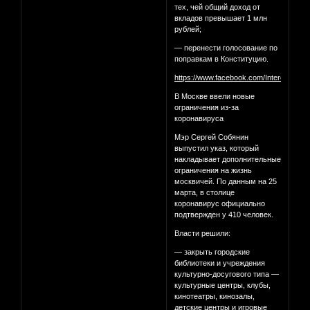
тех, чей общий доход от
вкладов превышает 1 млн
рублей;
— перенести голосование по
поправкам в Конституцию.
https://www.facebook.com/InterestingM
В Москве ввели новые
ограничения из-за
коронавируса
Мэр Сергей Собянин
выпустил указ, который
накладывает дополнительные
ограничения на жизнь
москвичей. По данным на 25
марта, в столице
коронавирус официально
подтвержден у 410 человек.
Власти решили:
— закрыть городские
библиотеки и учреждения
культурно-досугового типа —
культурные центры, клубы,
кинотеатры, кинозалы,
детские центры и игровые