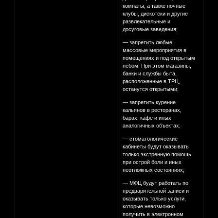
комнаты, а также ночные
клубы, дискотеки и другие
развлекательные и
досуговые заведения;
— запретить любые
массовые мероприятия в
помещениях и под открытым
небом. При этом магазины,
банки и службы быта,
расположенные в ТРЦ,
останутся открытыми;
— запретить курение
кальянов в ресторанах,
барах, кафе и иных
аналогичных объектах;
— стоматологические
кабинеты будут оказывать
только экстренную помощь
при острой боли и иных
неотложных состояниях;
— МФЦ будут работать по
предварительной записи и
оказывать только услуги,
которые невозможно
получить в электронном