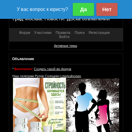
Град Москва. Новости. Доска объявлений
Форум
Участники
Правила
Поиск
Регистрация
Войти
Активные темы
Объявление
*
Бесплатно:
Создать такой же форум
Наш телеграм Рупор Солнцево
t.me/solncewo