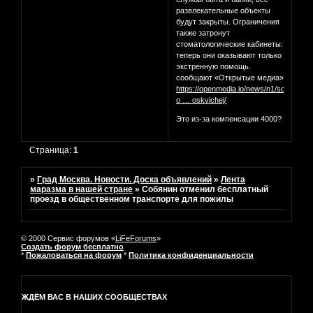
развлекательные объекты
будут закрыты. Ограничения
также затронут
стоматологические кабинеты:
теперь они оказывают только
экстренную помощь.
cообщают «Открытые медиа»
https://openmedia.io/news/n1/sobyanin-
o … oskvichej/
Это из-за компенсации 4000?
Страница:
1
»
Град Москва. Новости. Доска объявлений
»
Лента
маразма в нашей стране
»
Собянин отменил бесплатный
проезд в общественном транспорте для пожилы
© 2000 Сервис форумов «
LiFeForums
»
Создать форум бесплатно
*
Пожаловаться на форум
*
Политика конфиденциальности
ЖДЁМ ВАС В НАШИХ СООБЩЕСТВАХ