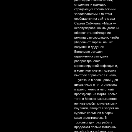
студентов и граждан,
страдающих хроническими
заболеваниями. Об этом
сообщается на сайте мэра
Сергея Собянина. «Мера —
непопулярная, но мы должны
обеспечить соблюдение
режима самоизоляции, чтобы
уберечь от заразы наших
бабушек и дедушек.
Вводимые сегодня
ограничения замедлят
распространение
коронавирусной инфекции и,
в конечном счете, позволят
быстрее справиться с ней»,
— указано в сообщении. Для
школьников с пятого класса
мэрия отменила льготный
проезд еще 23 марта. Кроме
того, в Москве закрываются
ночные клубы, кинотеатры и
боулинги, вводится запрет на
курение кальянов в барах,
кафе и ресторанах. В
торговых центрах работу
продолжат только магазины,
службы быта и банки, все