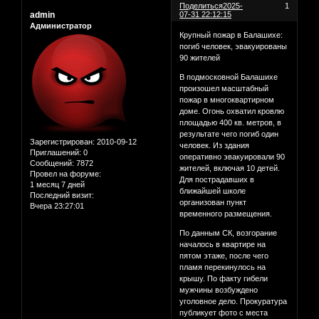
Поделиться
2025-
1
admin
07-31 22:12:15
Администратор
Крупный пожар в Балашихе:
погиб человек, эвакуированы
90 жителей
В подмосковной Балашихе
произошел масштабный
пожар в многоквартирном
доме. Огонь охватил кровлю
площадью 400 кв. метров, в
результате чего погиб один
Зарегистрирован
: 2010-09-12
человек. Из здания
Приглашений:
0
оперативно эвакуировали 90
Сообщений:
7872
жителей, включая 10 детей.
Провел на форуме:
Для пострадавших в
1 месяц 7 дней
ближайшей школе
Последний визит:
организован пункт
Вчера 23:27:01
временного размещения.
По данным СК, возгорание
началось в квартире на
пятом этаже, после чего
пламя перекинулось на
крышу. По факту гибели
мужчины возбуждено
уголовное дело. Прокуратура
публикует фото с места