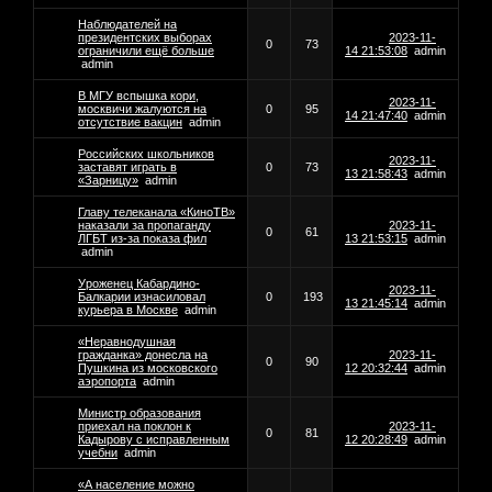
Наблюдателей на
президентских выборах
2023-11-
0
73
ограничили ещё больше
14 21:53:08
admin
admin
В МГУ вспышка кори,
2023-11-
москвичи жалуются на
0
95
14 21:47:40
admin
отсутствие вакцин
admin
Российских школьников
2023-11-
заставят играть в
0
73
13 21:58:43
admin
«Зарницу»
admin
Главу телеканала «КиноТВ»
наказали за пропаганду
2023-11-
0
61
ЛГБТ из‑за показа фил
13 21:53:15
admin
admin
Уроженец Кабардино-
2023-11-
Балкарии изнасиловал
0
193
13 21:45:14
admin
курьера в Москве
admin
«Неравнодушная
гражданка» донесла на
2023-11-
0
90
Пушкина из московского
12 20:32:44
admin
аэропорта
admin
Министр образования
приехал на поклон к
2023-11-
0
81
Кадырову с исправленным
12 20:28:49
admin
учебни
admin
«А население можно