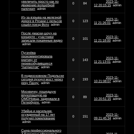
увеличить просто как по
2023-11-
0
84
движению волшебной
12 20:15:15
admin
палочки»
admin
Из-за взрыва на железной
2023-11-
дороге в Рязани с рельсов
0
123
11 21:26:01
admin
сошёл поезд Фото
admin
После «маски-шоу» на
концерте - участники
2023-11-
0
101
записали покаянные видео
11 21:18:00
admin
admin
Пугачёва
прокомментировала
2023-11-
критику от
0
143
11 21:13:01
admin
перевозбудившихся
"патриотов"
admin
В подмосковном Подольске
2023-11-
сегодня рухнул мост через
0
193
10 21:08:07
admin
реку Пахру.
admin
Москвичку, пошедшую
врукопашную на
2023-11-
0
89
ОМОНовца, задержали в
10 20:51:15
admin
Петербурге.
admin
Убийца и насильник,
осужденный на 17 лет
2023-11-
0
151
получил помилование
09 21:45:34
admin
admin
Сына профессионального