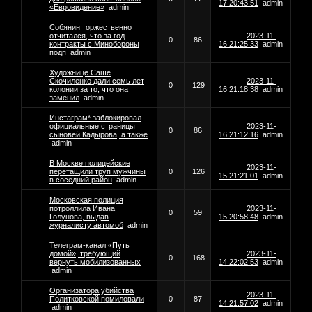
17 20:43:51
admin
«Евровидение»
admin
Собянин торжественно
отчитался, что за год
2023-11-
0
86
контракты с Минобороны
16 21:25:33
admin
подп
admin
Художнице Саше
Скочиленко дали семь лет
2023-11-
0
129
колонии за то, что она
16 21:18:38
admin
заменил
admin
Инстаграм* заблокировал
официальные страницы
2023-11-
0
86
сыновей Кадырова, а также
16 21:12:16
admin
admin
В Москве полицейские
2023-11-
перетащили труп мужчины
0
126
15 21:21:01
admin
в соседний район
admin
Московская полиция
потроллила Ивана
2023-11-
0
59
Голунова, выдав
15 20:58:48
admin
журналисту автомоб
admin
Телеграм-канал «Путь
домой», требующий
2023-11-
0
168
вернуть мобилизованных
14 22:02:53
admin
admin
Организатора убийства
2023-11-
Политковской помиловали
0
87
14 21:57:02
admin
admin