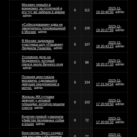
Москвич пришёл в
военкомат за отсрочкой и
2023-11-
0
112
его тут же забрали в армию
19 20:40:50
admin
admin
«Собеседование» едва не
2023-11-
закончилось поножовщиной
0
105
19 20:27:59
admin
в Москве
admin
В Москве задержана
2023-11-
участница шоу «Пацанки»
0
107
18 20:43:23
admin
Людмила Ушакова.
admin
Уголовное дело на
бездомного, который
2023-11-
0
98
грелся около Вечного огня
18 20:27:10
admin
admin
Полиция арестовала
москвича, сделавшего
2023-11-
0
154
девушке предложение в
17 21:04:54
admin
метро.
admin
Жильцы ЖК сутками
дежурят у игровой
2023-11-
0
102
площадки, которую решили
17 20:59:50
admin
снести
admin
Бурятия первой узаконила
2023-11-
убийство бездомных собак
0
72
17 20:50:33
admin
и кошек
admin
Константин Эрнст создаст
2023-11-
для россиян собственное
0
77