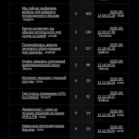
Мы сейчас выбираем
мебель для кабинета
2025-09-
2
403
руководителя в Москве
14 09:03:29
Vitali
Sogaro
Какую косметику вы
2025-09-
обычно используете для
2
132
13 20:07:46
ухода за кожей
Lenali
Terehina
Понадобилась аренда
2025-09-
звукового оборудования
2
117
13 18:45:18
для свадьбы.
arpinal
golikov
Нужно заказать сенсорный
2025-09-
информационный киоск
2
68
13 16:04:52
Borov
Ulerod
Интернет-магазин турецкой
2025-09-
0
23
посуды
runa
13 12:50:04
runa
2025-09-
Где купить приемники GPS-
2
31
13 12:28:27
GLONASS
VictorF
Kirlikov
Деревопласт - одно из
2025-09-
лучших решений на рынке
0
14
13 12:25:16
runa
ДПК в РФ
runa
Навесные вентилируемые
2025-09-
0
23
фасады
runa
13 11:59:04
runa