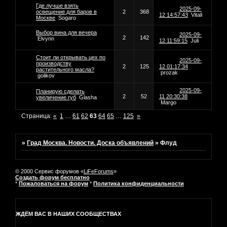
Где лучше взять
2025-09-
освещение для баров в
2
368
12 14:57:43
Vitali
Москве
Sogaro
Выбор вина для вечера
2025-09-
2
142
Elvynn
12 11:59:15
Juli
Стоит ли открывать цех по
2025-09-
производству
2
125
12 01:17:34
растительного масла?
prozak
golikov
2025-09-
Планирую сделать
2
52
11 20:30:38
увеличение губ
Glasha
Margo
Страница:
«
1
…
61
62
63
64
65
…
125
»
»
Град Москва. Новости. Доска объявлений
»
Флуд
© 2000 Сервис форумов «
LiFeForums
»
Создать форум бесплатно
*
Пожаловаться на форум
*
Политика конфиденциальности
ЖДЁМ ВАС В НАШИХ СООБЩЕСТВАХ