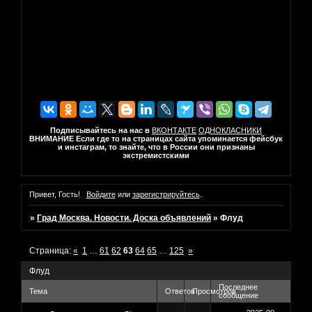
Подписывайтесь на нас в
ВКОНТАКТЕ
ОДНОКЛАСНИКИ
ВНИМАНИЕ Если где то на страницах сайта упоминается фейсбук
и инстаграм, то знайте, что в России они признаны
экстремистскими
Привет, Гость!
Войдите
или
зарегистрируйтесь
.
»
Град Москва. Новости. Доска объявлений
»
Флуд
Страница:
«
1
…
61
62
63
64
65
…
125
»
Флуд
Последнее
Тема
Ответов
Просмотров
сообщение