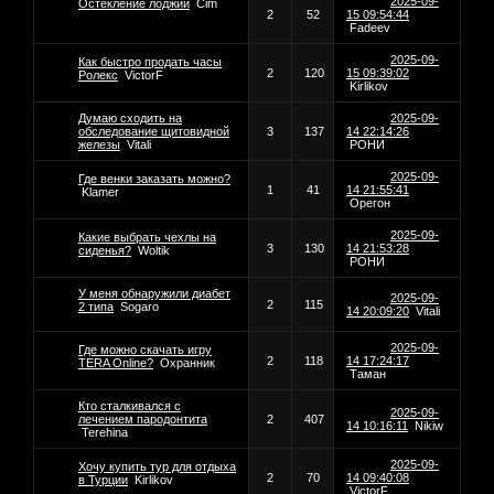
2025-09-
Остекление лоджии
Cim
2
52
15 09:54:44
Fadeev
2025-09-
Как быстро продать часы
2
120
15 09:39:02
Ролекс
VictorF
Kirlikov
Думаю сходить на
2025-09-
обследование щитовидной
3
137
14 22:14:26
железы
Vitali
РОНИ
2025-09-
Где венки заказать можно?
1
41
14 21:55:41
Klamer
Орегон
2025-09-
Какие выбрать чехлы на
3
130
14 21:53:28
сиденья?
Woltik
РОНИ
У меня обнаружили диабет
2025-09-
2
115
2 типа
Sogaro
14 20:09:20
Vitali
2025-09-
Где можно скачать игру
2
118
14 17:24:17
TERA Online?
Охранник
Таман
Кто сталкивался с
2025-09-
лечением пародонтита
2
407
14 10:16:11
Nikiw
Terehina
2025-09-
Хочу купить тур для отдыха
2
70
14 09:40:08
в Турции
Kirlikov
VictorF