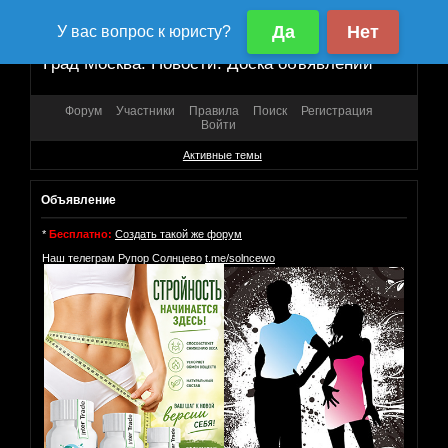
Град Москва. Новости. Доска объявлений
Форум
Участники
Правила
Поиск
Регистрация
Войти
Активные темы
Объявление
*
Бесплатно:
Создать такой же форум
Наш телеграм Рупор Солнцево
t.me/solncewo