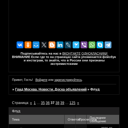
Подписывайтесь на нас в
ВКОНТАКТЕ
ОДНОКЛАСНИКИ
ВНИМАНИЕ Если где то на страницах сайта упоминается фейсбук
и инстаграм, то знайте, что в России они признаны
экстремистскими
Привет, Гость!
Войдите
или
зарегистрируйтесь
.
»
Град Москва. Новости. Доска объявлений
»
Флуд
Страница:
«
1
…
35
36
37
38
39
…
125
»
Флуд
Последнее
Тема
Ответов
Просмотров
сообщение