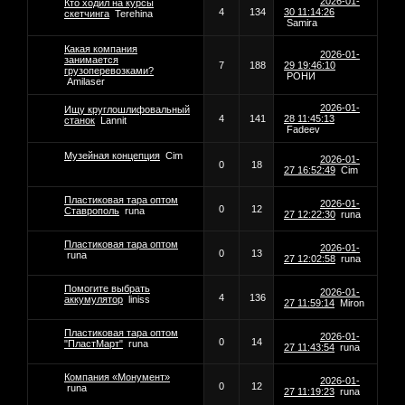
2026-01-
Кто ходил на курсы
4
134
30 11:14:26
скетчинга
Terehina
Samira
Какая компания
2026-01-
занимается
7
188
29 19:46:10
грузоперевозками?
РОНИ
Amilaser
2026-01-
Ищу круглошлифовальный
4
141
28 11:45:13
станок
Lannit
Fadeev
Музейная концепция
Cim
2026-01-
0
18
27 16:52:49
Cim
Пластиковая тара оптом
2026-01-
0
12
Ставрополь
runa
27 12:22:30
runa
Пластиковая тара оптом
2026-01-
0
13
runa
27 12:02:58
runa
Помогите выбрать
2026-01-
4
136
аккумулятор
liniss
27 11:59:14
Miron
Пластиковая тара оптом
2026-01-
0
14
"ПластМарт"
runa
27 11:43:54
runa
Компания «Монумент»
2026-01-
0
12
runa
27 11:19:23
runa