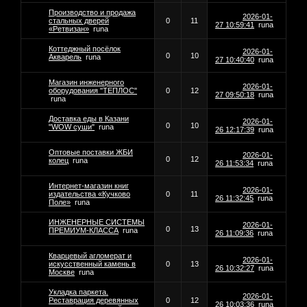
Производство и продажа
2026-01-
стальных дверей
0
11
27 10:59:41
runa
«Ретвизан»
runa
Коттеджный посёлок
2026-01-
0
10
Акварель
runa
27 10:40:40
runa
Магазин инженерного
2026-01-
оборудования "ТЕПЛОС"
0
12
27 09:50:18
runa
runa
Доставка еды в Казани
2026-01-
0
10
"WOW суши"
runa
26 12:17:39
runa
Оптовые поставки ЖБИ
2026-01-
0
12
колец
runa
26 11:53:34
runa
Интернет-магазин книг
2026-01-
издательства «Кучково
0
11
26 11:32:45
runa
Поле»
runa
ИНЖЕНЕРНЫЕ СИСТЕМЫ
2026-01-
0
13
ПРЕМИУМ-КЛАССА
runa
26 11:09:36
runa
Кварцевый агломерат и
2026-01-
искусственный камень в
0
13
26 10:32:27
runa
Москве
runa
Укладка паркета.
2026-01-
Реставрация деревянных
0
12
26 10:03:36
runa