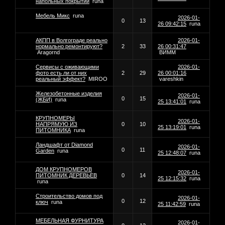
напольных покрытий
runa
Мебель Микс
runa
2026-01-
0
13
26 09:42:15
runa
АКПП в Волгограде реально
2026-01-
нормально ремонтируют?
2
33
26 00:31:47
Aragornd
ВИММ
Сервисы с оживающими
2026-01-
фото есть ли от них
2
29
26 00:01:16
реальный эффект?
MIROO
vareshkin
Железобетонные изделия
2026-01-
0
15
(ЖБИ)
runa
25 13:41:01
runa
КРУПНОМЕРЫ
2026-01-
НАПРЯМУЮ ИЗ
0
10
25 13:19:01
runa
ПИТОМНИКА
runa
Ландшафт от Diamond
2026-01-
0
11
Garden
runa
25 12:48:07
runa
ДОМ КРУПНОМЕРОВ
2026-01-
ПИТОМНИК ДЕРЕВЬЕВ
0
14
25 12:15:32
runa
runa
Строительство домов под
2026-01-
0
12
ключ
runa
25 11:42:59
runa
МЕБЕЛЬНАЯ ФУРНИТУРА
2026-01-