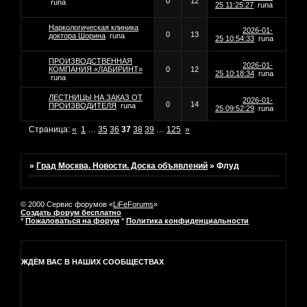
0
12
runa
25 11:25:27
runa
Наркологическая клиника
2026-01-
0
13
доктора Шорина
runa
25 10:54:33
runa
ПРОИЗВОДСТВЕННАЯ
2026-01-
КОМПАНИЯ «ЛАБИРИНТ»
0
12
25 10:18:34
runa
runa
ЛЕСТНИЦЫ НА ЗАКАЗ ОТ
2026-01-
0
14
ПРОИЗВОДИТЕЛЯ
runa
25 09:52:29
runa
Страница:
«
1
…
35
36
37
38
39
…
125
»
»
Град Москва. Новости. Доска объявлений
»
Флуд
© 2000 Сервис форумов «
LiFeForums
»
Создать форум бесплатно
*
Пожаловаться на форум
*
Политика конфиденциальности
ЖДЁМ ВАС В НАШИХ СООБЩЕСТВАХ