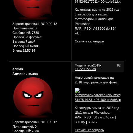
Календарь домик на 2016 год
с вырезом для ваших
фотографий. Шаблон для
Зарегистрирован
: 2010-09-12
Photoshop.
Приглашений:
0
RAR | PSD | A4 | 300 dpi | 34
Сообщений:
7880
мБ
Провел на форуме:
Скачать календарь
1 месяц 7 дней
Последний визит:
Вчера 22:57:14
Поделиться
2015-
82
admin
11-22 11:22:39
Администратор
Новогодний календарь на
2016 год с рамкой для фото
Календарь рамка на 2016 год.
Шаблон для Photoshop.
RAR | PSD | 30 см х 40 см |
Зарегистрирован
: 2010-09-12
300 dpi | 35 мБ
Приглашений:
0
Скачать календарь
Сообщений:
7880