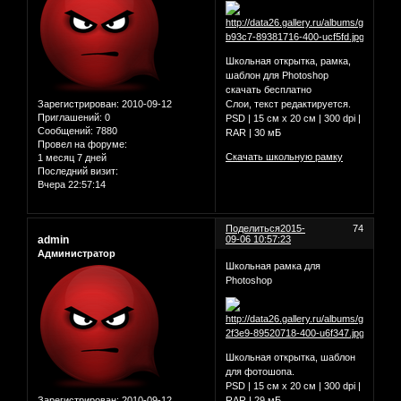
Школьная открытка, рамка,
шаблон для Photoshop
скачать бесплатно
Зарегистрирован
: 2010-09-12
Слои, текст редактируется.
Приглашений:
0
PSD | 15 см х 20 см | 300 dpi |
Сообщений:
7880
RAR | 30 мБ
Провел на форуме:
Скачать школьную рамку
1 месяц 7 дней
Последний визит:
Вчера 22:57:14
Поделиться
2015-
74
admin
09-06 10:57:23
Администратор
Школьная рамка для
Photoshop
Школьная открытка, шаблон
для фотошопа.
PSD | 15 см х 20 см | 300 dpi |
Зарегистрирован
: 2010-09-12
RAR | 29 мБ