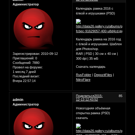
Администратор
Календарь рамка 2016 с
ёлкой и игрушками (PSD)
Календарь рамка на 2016 год
с ёлкой и игрушками. Шаблон
для Photoshop.
Зарегистрирован
: 2010-09-12
RAR | PSD | 30 см х 40 см |
Приглашений:
0
300 dpi | 35 мБ
Сообщений:
7880
Скачать календарь
Провел на форуме:
1 месяц 7 дней
RusFolder
|
DepozitFiles
|
Последний визит:
NitroFlare
Вчера 22:57:14
Поделиться
2015-
85
admin
12-13 12:43:52
Администратор
Новогодняя объёмная
открытка рамка (PSD)
скачать