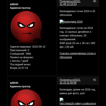
Поделиться
2015-
80
admin
11-08 12:19:53
Администратор
Календарные сетки 2016 и 20
обезьянок
Календарные сетки на 2016
год, 12 разных дизайнов и
клипарт обезьянки, 20
изображений.
RAR |psd| 20 см х 30 см | 300
Зарегистрирован
: 2010-09-12
dpi | 135 мБ
Приглашений:
0
Скачать календарные сетки и
Сообщений:
7880
обезьянок
Провел на форуме:
1 месяц 7 дней
Последний визит:
Вчера 22:57:14
Поделиться
2015-
81
admin
11-15 11:50:08
Администратор
Календарь домик на 2016 год,
рамка для фото, psd