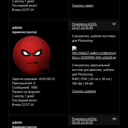
1 месяц 7 дней
Последний визит:
Скачать рамку
Вчера 22:57:14
Поделиться
2015-
87
admin
12-27 12:41:49
Администратор
Снегурочка, шаблон костюма
для Photoshop
Снегурочка, виртуальный
костюм для девочки, шаблон
для Photoshop.
Зарегистрирован
: 2010-09-12
RAR | PSD | 20 см х 30 см |
Приглашений:
0
300 dpi | 46 мБ
Сообщений:
7880
Скачать шаблон
Провел на форуме:
1 месяц 7 дней
Последний визит:
Вчера 22:57:14
Поделиться
2016-
88
admin
01-03 13:34:35
Администратор