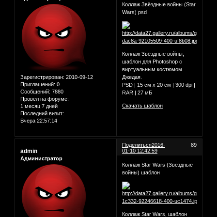
Коллаж Звёздные войны (Star
Wars) psd
Коллаж Звёздные войны,
шаблон для Photoshop с
виртуальным костюмом
Зарегистрирован
: 2010-09-12
Джедая.
Приглашений:
0
PSD | 15 cм х 20 см | 300 dpi |
Сообщений:
7880
RAR | 27 мБ
Провел на форуме:
Скачать шаблон
1 месяц 7 дней
Последний визит:
Вчера 22:57:14
Поделиться
2016-
89
admin
01-10 12:42:59
Администратор
Коллаж Star Wars (Звёздные
войны) шаблон
Коллаж Star Wars, шаблон