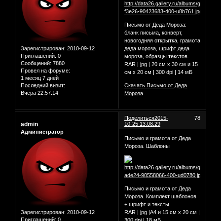
Письмо от Деда Мороза:
бланк письма, конверт,
новогодняя открытка, грамота
Зарегистрирован
: 2010-09-12
деда мороза, шрифт деда
Приглашений:
0
мороза, образцы текстов.
Сообщений:
7880
RAR | jpg | 20 см х 30 см и 15
Провел на форуме:
см х 20 см | 300 dpi | 14 мБ
1 месяц 7 дней
Последний визит:
Скачать Письмо от Деда
Вчера 22:57:14
Мороза
Поделиться
2015-
78
admin
10-25 13:08:29
Администратор
Письмо и грамота от Деда
Мороза. Шаблоны
Письмо и грамота от Деда
Мороза. Комплект шаблонов
+ шрифт и тексты.
Зарегистрирован
: 2010-09-12
RAR | jpg |А4 и 15 см х 20 см |
Приглашений:
0
300 dpi | 18 мБ