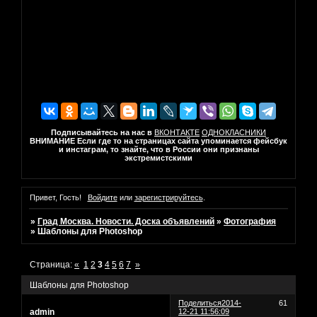
Подписывайтесь на нас в
ВКОНТАКТЕ
ОДНОКЛАСНИКИ
ВНИМАНИЕ Если где то на страницах сайта упоминается фейсбук
и инстаграм, то знайте, что в России они признаны
экстремистскими
Привет, Гость!
Войдите
или
зарегистрируйтесь
.
»
Град Москва. Новости. Доска объявлений
»
Фотография
»
Шаблоны для Photoshop
Страница:
«
1
2
3
4
5
6
7
»
Шаблоны для Photoshop
Поделиться
2014-
61
admin
12-21 11:56:09