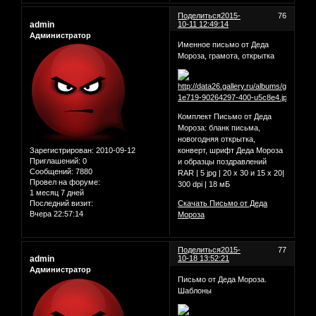
Поделиться
2015-
76
admin
10-11 12:49:14
Администратор
Именное письмо от Деда
Мороза, грамота, открытка
Комплект Письмо от Деда
Мороза: бланк письма,
новогодняя открытка,
Зарегистрирован
: 2010-09-12
конверт, шрифт Деда Мороза
Приглашений:
0
и образцы поздравлений
Сообщений:
7880
RAR | 5 jpg | 20 х 30 и 15 х 20|
Провел на форуме:
300 dpi | 18 мБ
1 месяц 7 дней
Последний визит:
Скачать Письмо от Деда
Вчера 22:57:14
Мороза
Поделиться
2015-
77
admin
10-18 13:52:21
Администратор
Письмо от Деда Мороза.
Шаблоны