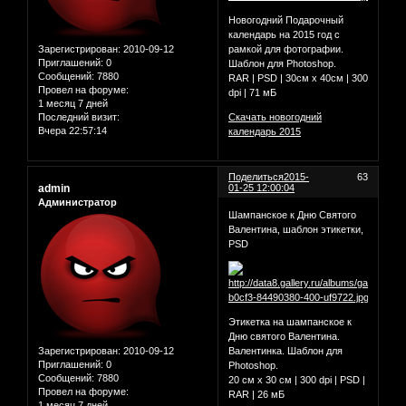
Новогодний Подарочный
календарь на 2015 год с
Зарегистрирован
: 2010-09-12
рамкой для фотографии.
Приглашений:
0
Шаблон для Photoshop.
Сообщений:
7880
RAR | PSD | 30см х 40см | 300
Провел на форуме:
dpi | 71 мБ
1 месяц 7 дней
Последний визит:
Скачать новогодний
Вчера 22:57:14
календарь 2015
Поделиться
2015-
63
admin
01-25 12:00:04
Администратор
Шампанское к Дню Святого
Валентина, шаблон этикетки,
PSD
Этикетка на шампанское к
Дню святого Валентина.
Зарегистрирован
: 2010-09-12
Валентинка. Шаблон для
Приглашений:
0
Photoshop.
Сообщений:
7880
20 см х 30 см | 300 dpi | PSD |
Провел на форуме:
RAR | 26 мБ
1 месяц 7 дней