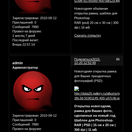
Новогодняя объёмная
открытка рамка, шаблон для
Зарегистрирован
: 2010-09-12
Photoshop.
Приглашений:
0
RAR |psd| 20 см х 30 см | 300
Сообщений:
7880
dpi | 16 мБ
Провел на форуме:
Скачать открытку
1 месяц 7 дней
Последний визит:
Вчера 22:57:14
Поделиться
2015-
86
admin
12-20 12:52:49
Администратор
Новогодняя открытка рамка
для Ваших праздничных
фотографий (PSD)
Открытка новогодняя,
рамка для Ваших фото,
Зарегистрирован
: 2010-09-12
сделанных на новый год.
Приглашений:
0
Шаблон для Photoshop.
Сообщений:
7880
RAR | PSD | 15 см х 20 см |
Провел на форуме:
300 dpi | 11 мБ