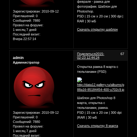
февраля - рамка для
фотографии. Шаблон для
Зарегистрирован
: 2010-09-12
Photoshop.
Приглашений:
0
PSD | 15 см х 20 см | 300 dpi |
Сообщений:
7880
RAR | 30 мБ
Провел на форуме:
Скачать открытку шаблон
1 месяц 7 дней
Последний визит:
Вчера 22:57:14
Поделиться
2015-
67
admin
02-23 12:44:24
Администратор
Открытка рамка 8 марта с
тюльпанами (PSD)
Шаблон для Photoshop 8
марта, открытка с
тюльпанами, рамка.
Зарегистрирован
: 2010-09-12
PSD | 15 см x 20 см | 300 dpi
Приглашений:
0
|RAR | 30 мБ
Сообщений:
7880
Скачать открытку 8 марта
Провел на форуме:
1 месяц 7 дней
Последний визит: