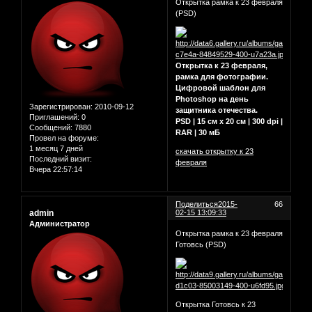
Открытка рамка к 23 февраля
(PSD)
Открытка к 23 февраля,
рамка для фотографии.
Цифровой шаблон для
Photoshop на день
Зарегистрирован
: 2010-09-12
защитника отечества.
Приглашений:
0
PSD | 15 см х 20 см | 300 dpi |
Сообщений:
7880
RAR | 30 мБ
Провел на форуме:
1 месяц 7 дней
скачать открытку к 23
Последний визит:
февраля
Вчера 22:57:14
Поделиться
2015-
66
admin
02-15 13:09:33
Администратор
Открытка рамка к 23 февраля
Готовсь (PSD)
Открытка Готовсь к 23