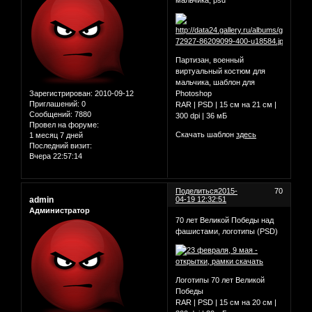
мальчика, psd
Партизан, военный
виртуальный костюм для
мальчика, шаблон для
Зарегистрирован
: 2010-09-12
Photoshop
Приглашений:
0
RAR | PSD | 15 см на 21 см |
Сообщений:
7880
300 dpi | 36 мБ
Провел на форуме:
Скачать шаблон
здесь
1 месяц 7 дней
Последний визит:
Вчера 22:57:14
Поделиться
2015-
70
admin
04-19 12:32:51
Администратор
70 лет Великой Победы над
фашистами, логотипы (PSD)
Логотипы 70 лет Великой
Победы
RAR | PSD | 15 см на 20 см |