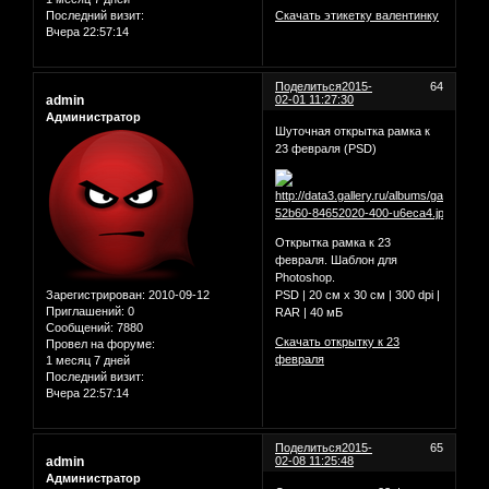
Последний визит:
Скачать этикетку валентинку
Вчера 22:57:14
Поделиться
2015-
64
admin
02-01 11:27:30
Администратор
Шуточная открытка рамка к
23 февраля (PSD)
Открытка рамка к 23
февраля. Шаблон для
Photoshop.
Зарегистрирован
: 2010-09-12
PSD | 20 см х 30 см | 300 dpi |
Приглашений:
0
RAR | 40 мБ
Сообщений:
7880
Скачать открытку к 23
Провел на форуме:
февраля
1 месяц 7 дней
Последний визит:
Вчера 22:57:14
Поделиться
2015-
65
admin
02-08 11:25:48
Администратор