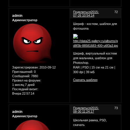
Поделиться
2015-
72
admin
07-26 10:54:14
Администратор
Шериф - костюм, шаблон для
фотошопа
Шериф, виртуальный костюм
для мальчика, шаблон для
Photoshop.
Зарегистрирован
: 2010-09-12
RAR | PSD | 15 см на 21 см |
Приглашений:
0
300 dpi | 39 мБ
Сообщений:
7880
Скачать шаблон
Провел на форуме:
1 месяц 7 дней
Последний визит:
Вчера 22:57:14
Поделиться
2015-
73
admin
08-30 11:24:17
Администратор
Школьная рамка, PSD,
скачать