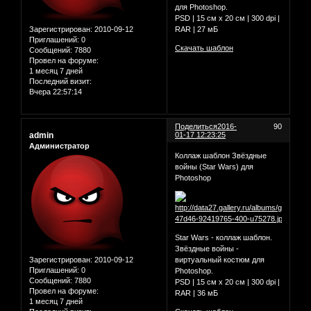
для Photoshop.
PSD | 15 cм х 20 см | 300 dpi |
Зарегистрирован
: 2010-09-12
RAR | 27 мБ
Приглашений:
0
Скачать шаблон
Сообщений:
7880
Провел на форуме:
1 месяц 7 дней
Последний визит:
Вчера 22:57:14
Поделиться
2016-
90
admin
01-17 12:23:25
Администратор
Коллаж шаблон Звёздные
войны (Star Wars) для
Photoshop
Star Wars - коллаж шаблон.
Звёздные войны -
Зарегистрирован
: 2010-09-12
виртуальный костюм для
Приглашений:
0
Photoshop.
Сообщений:
7880
PSD | 15 cм х 20 см | 300 dpi |
Провел на форуме:
RAR | 36 мБ
1 месяц 7 дней