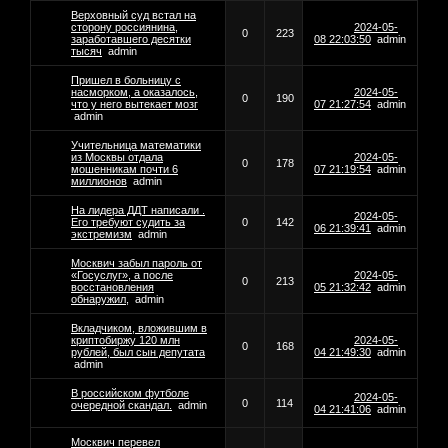
Верховный суд встал на
сторону россиянина,
2024-05-
0
223
заработавшего десятки
08 22:03:50
admin
тысяч
admin
Пришел в больницу с
насморком, а оказалось,
2024-05-
0
190
что у него вытекает мозг
07 21:27:54
admin
admin
Учительница математики
из Москвы отдала
2024-05-
0
178
мошенникам почти 6
07 21:19:54
admin
миллионов
admin
На лидера ДДТ написали .
2024-05-
Его требуют судить за
0
142
06 21:39:41
admin
экстремизм
admin
Москвич забыл пароль от
«Госуслуг», а после
2024-05-
0
213
восстановления
05 21:32:42
admin
обнаружил,
admin
Вкладчиком, вложившим в
криптобиржу 120 млн
2024-05-
0
168
рублей, был сын депутата
04 21:49:30
admin
admin
В российском футболе
2024-05-
0
114
очередной скандал.
admin
04 21:41:06
admin
Москвич перевел