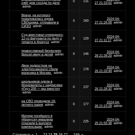
0
131
сжёг дом соседа по даче
27 21:33:02
admin
admin
Врача, на которого
пожаловалась вдова
2024-04-
0
160
СВОшника, отправили в
27 21:26:08
admin
СИЗО
admin
Суд арестовал очередного,
2024-04-
12-го фигуранта по делу о
0
129
27 21:11:17
admin
теракте в Крокусе
admin
православный бизнесмен
2024-04-
0
146
бросил жену и детей
admin
26 21:39:20
admin
Двое подростков на
2024-04-
электросамокате сбили
0
178
26 21:33:48
admin
мальчика в Москве.
admin
школьников одели в
бронежилеты с надписями
2024-04-
0
137
«Груз 200 — мы вместе»
26 21:28:32
admin
admin
на СВО проводили 18-
2024-04-
0
177
летнего парня
admin
26 21:23:28
admin
Матери погибшего в
«Крокусе» инвалида
2024-04-
0
225
отказали в выплате
25 21:55:38
admin
компенсации:
admin
Страница:
«
1
…
73
74
75
76
77
…
249
»