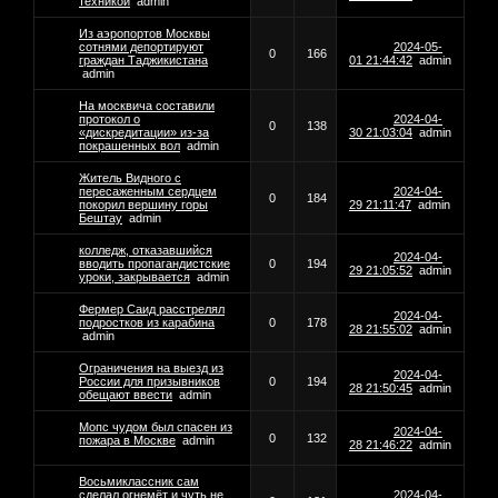
техникой
admin
Из аэропортов Москвы
сотнями депортируют
2024-05-
0
166
граждан Таджикистана
01 21:44:42
admin
admin
На москвича составили
протокол о
2024-04-
0
138
«дискредитации» из-за
30 21:03:04
admin
покрашенных вол
admin
Житель Видного с
пересаженным сердцем
2024-04-
0
184
покорил вершину горы
29 21:11:47
admin
Бештау
admin
колледж, отказавшийся
2024-04-
вводить пропагандистские
0
194
29 21:05:52
admin
уроки, закрывается
admin
Фермер Саид расстрелял
2024-04-
подростков из карабина
0
178
28 21:55:02
admin
admin
Ограничения на выезд из
2024-04-
России для призывников
0
194
28 21:50:45
admin
обещают ввести
admin
Мопс чудом был спасен из
2024-04-
0
132
пожара в Москве
admin
28 21:46:22
admin
Восьмиклассник сам
сделал огнемёт и чуть не
2024-04-