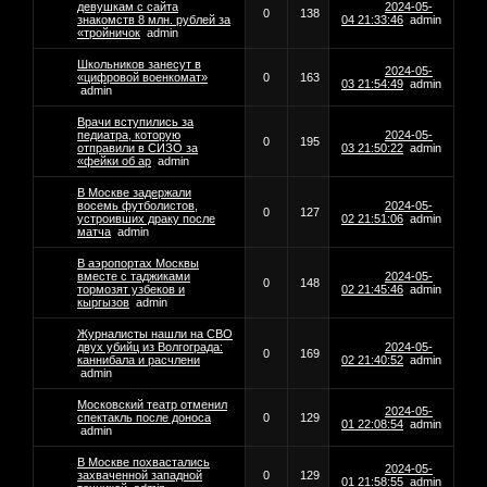
девушкам с сайта
2024-05-
0
138
знакомств 8 млн. рублей за
04 21:33:46
admin
«тройничок
admin
Школьников занесут в
2024-05-
«цифровой военкомат»
0
163
03 21:54:49
admin
admin
Врачи вступились за
педиатра, которую
2024-05-
0
195
отправили в СИЗО за
03 21:50:22
admin
«фейки об ар
admin
В Москве задержали
восемь футболистов,
2024-05-
0
127
устроивших драку после
02 21:51:06
admin
матча
admin
В аэропортах Москвы
вместе с таджиками
2024-05-
0
148
тормозят узбеков и
02 21:45:46
admin
кыргызов
admin
Журналисты нашли на СВО
двух убийц из Волгограда:
2024-05-
0
169
каннибала и расчлени
02 21:40:52
admin
admin
Московский театр отменил
2024-05-
спектакль после доноса
0
129
01 22:08:54
admin
admin
В Москве похвастались
2024-05-
захваченной западной
0
129
01 21:58:55
admin