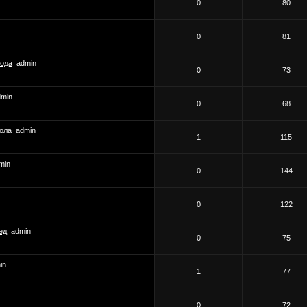
0
80
0
81
года
admin
0
73
dmin
0
68
кола
admin
1
115
min
0
144
0
122
ед
admin
0
75
in
1
77
0
72