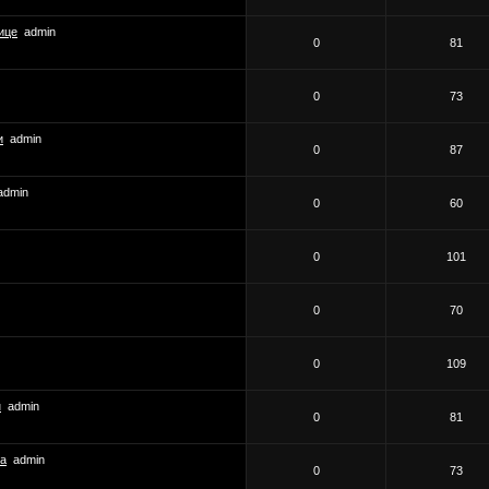
ице
admin
0
81
0
73
и
admin
0
87
admin
0
60
0
101
0
70
0
109
н
admin
0
81
ха
admin
0
73