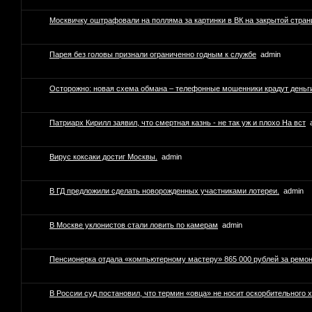
Москвичку оштрафовали на полляма за картинки в ВК на закрытой стран
Парея без головы признали ограниченно годным к службе
admin
Осторожно: новая схема обмана – телефонные мошенники крадут деньг
Патриарх Кирилл заявил, что смертная казнь - не так уж и плохо На вст
Вирус коксаки достиг Москвы.
admin
В ГД предложили сделать новорожденных участниками лотереи.
admin
В Москве уклонистов стали ловить по камерам
admin
Пенсионерка отдала «компьютерному мастеру» 865 000 рублей за ремо
В России суд постановил, что термин «овца» не носит оскорбительного 