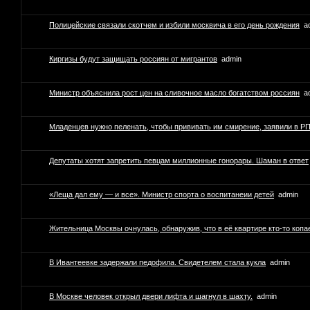
Полицейские связали скотчем и избили москвича в его день рождения
a
Киргизы будут защищать россиян от мигрантов
admin
Министр объяснила рост цен на сливочное масло богатством россиян
a
Младенцев нужно пеленать, чтобы прививать им смирение, заявили в Р
Депутаты хотят запретить певцам миллионные гонорары. Шаман в ответ
«Леща дал ему — и все». Министр спорта о воспитанеии детей
admin
Жительница Москвы очнулась, обнаружив, что в её квартире кто-то копа
В Ивантеевке задержали педофила. Свидетелем стала кукла
admin
В Москве человек открыл двери лифта и шагнул в шахту.
admin