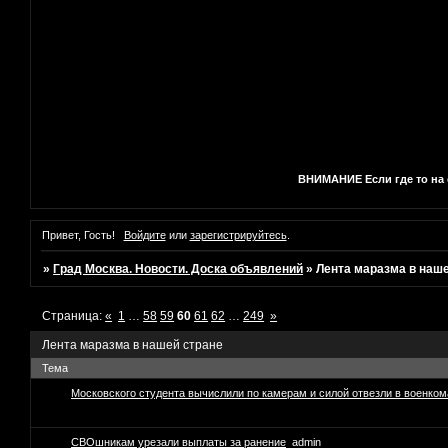
ВНИМАНИЕ Если где то на с
Привет, Гость!
Войдите
или
зарегистрируйтесь
.
»
Град Москва. Новости. Доска объявлений
»
Лента маразма в наш
Страница:
«
1
…
58
59
60
61
62
…
249
»
Лента маразма в нашей стране
Тема
Московского студента вычислили по камерам и силой отвезли в военком
СВОшникам урезали выплаты за ранение
admin