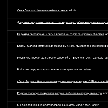
Сына Виталия Милонова избили в школе
admin
Депутаты предлагают отменить шестидневную рабочую неделю в конце 
Педиатра приговорили к пяти с половиной годам за «фейки» об армии
a
Крысы, туалеты, измазанные фекалиями, горы мусора: все это новая ш
Москвичка требует два миллиона рублей от “Вкусно и точки” за горло
ad
В Москве задержали прихожанина из-за доноса попа
admin
«Беги, Форрест, беги!», — голливудские звезды покидают США после поб
Редкого леопарда застрелили, когда он побежал в сторону министра
adm
С 1 декабря цены на железнодорожные билеты увеличатся.
admin