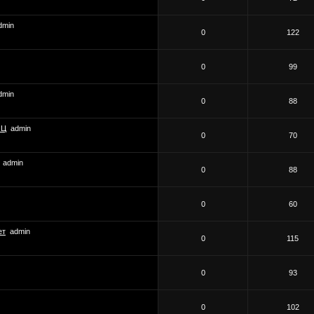
dmin
0
122
0
99
dmin
0
88
ПЦ
admin
0
70
admin
0
88
0
60
ет
admin
0
115
0
93
0
102