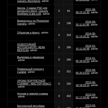
скачать бесплатно
admin
Школа, 2 рамки PSD для
2021-08-
школьного фото, скачать
0
94
08 23:31:40
admin
[img]https://i.ibb.co/K
admin
Видеокурсы по Photoshop
2016-09-
0
196
скачать
admin
25 11:52:46
admin
Объектив и фокус
admin
2014-05-
0
254
31 14:20:31
admin
НОВОГОДНИЙ
2014-01-
ФОТОКОНКУРС ДЕДА
0
266
15 12:35:48
admin
МОРОЗА
admin
Выдержка и движение
2014-01-
0
266
admin
05 18:30:54
admin
Правильный подход к
2013-08-
0
321
съемке
admin
05 20:23:53
admin
УРОКИ ПОРТРЕТНОЙ
2013-06-
СЪЕМКИ - МАСТЕР-КЛАСС
0
320
18 18:29:14
admin
admin
Ночная и зимняя съемка
2013-04-
0
262
admin
01 17:03:45
admin
2013-03-
Бесплатный фотобанк